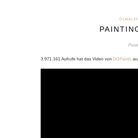
ÖLMALE
PAINTIN
Post
3.971.161 Aufrufe hat das Video von
DGPaints
auf