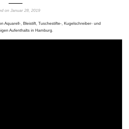
ed on Januar 28, 2019
Aquarell-, Bleistift, Tuschestifte-, Kugelschreiber- und
chigen Aufenthalts in Hamburg.