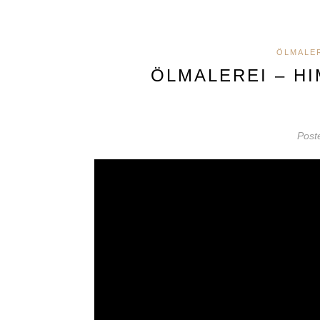
ÖLMALE
ÖLMALEREI – H
Post