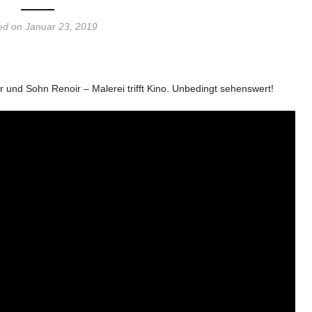
ed on Januar 23, 2019
und Sohn Renoir – Malerei trifft Kino. Unbedingt sehenswert!