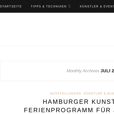
STARTSEITE
TIPPS & TECHNIKEN
KÜNSTLER & EVEN
Monthly Archives
JULI 
AUSSTELLUNGEN
KÜNSTLER & AU
HAMBURGER KUNST
FERIENPROGRAMM FÜR 