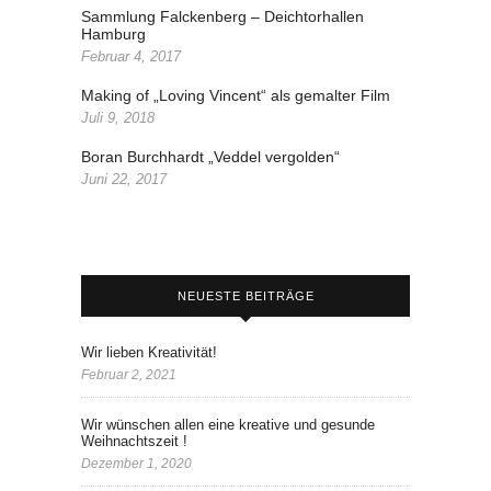
Sammlung Falckenberg – Deichtorhallen
Hamburg
Februar 4, 2017
Making of „Loving Vincent“ als gemalter Film
Juli 9, 2018
Boran Burchhardt „Veddel vergolden“
Juni 22, 2017
NEUESTE BEITRÄGE
Wir lieben Kreativität!
Februar 2, 2021
Wir wünschen allen eine kreative und gesunde
Weihnachtszeit !
Dezember 1, 2020